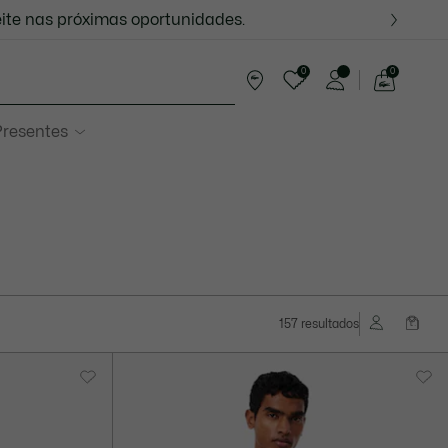
ite nas próximas oportunidades.
com sua região
0
0
See
my
resentes
shopping
bag
157 resultados