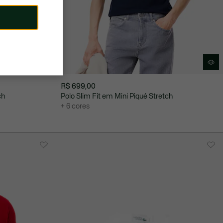
R$ 699,00
ch
Polo Slim Fit em Mini Piqué Stretch
+ 6 cores