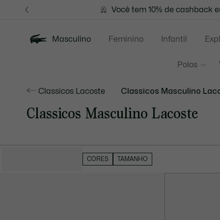
Banners
de
Você tem 10% de cashback em
FRETE GR
informação
Masculino
Feminino
Infantil
Exp
Polos
Classicos Lacoste
Classicos Masculino Lac
Classicos Masculino Lacoste
OCULTAR FILTROS
CORES
TAMANHO