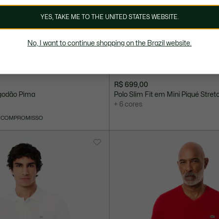
YES, TAKE ME TO THE UNITED STATES WEBSITE.
No, I want to continue shopping on the Brazil website.
R$ 699,00
godão Pima
Polo Slim Fit em Mini Piqué Stret
+ 6 cores
 COMPROMISSO