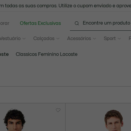
 todas as suas compras. Utilize o cupom enviado e aprove
ÁTIS PARA TODO O BRASIL -
Confira as regras de acordo 
lorar
Ofertas Exclusivas
Vestuário
Calçados
Acessórios
Sport
P
oste
Classicos Feminino Lacoste