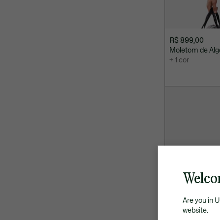
R$ 899,00
Moletom de Alg
+ 1 cor
Welco
Are you in 
website.