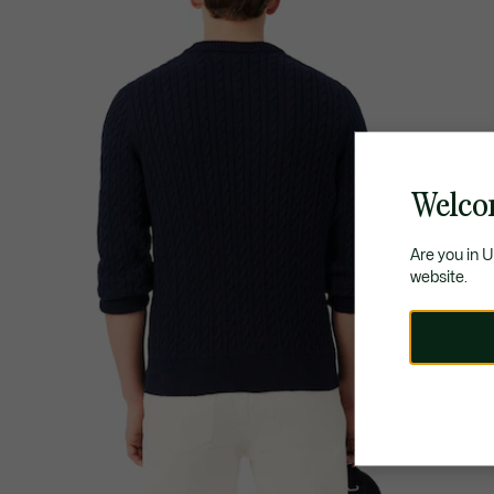
Welco
Are you in 
website.