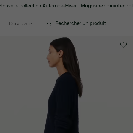
Nouvelle collection Automne-Hiver. |
Magasinez maintenant
Découvrez
ents
Chaussures
Sacs et Articles en cuir
Ac