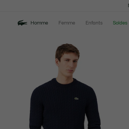
Bannières
d’information
Homme
Femme
Enfants
Soldes
Galerie
Nouveautés
Polos
Vêtem
d’images
produit