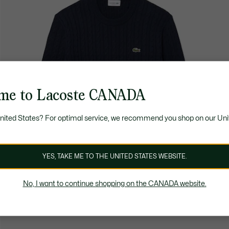
me to Lacoste CANADA
United States? For optimal service, we recommend you shop on our Uni
YES, TAKE ME TO THE UNITED STATES WEBSITE.
No, I want to continue shopping on the CANADA website.