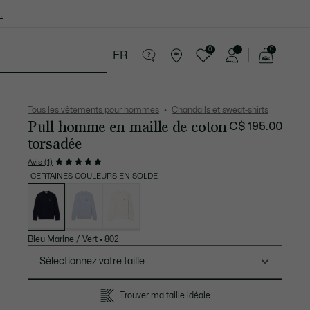
.
0
0
FR
Voir
mon
cessoires
Sport
Soldes
panier
Tous les vêtements pour hommes
Chandails et sweat-shirts
Pull homme en maille de coton
C$ 195.00
torsadée
Avis (1)
CERTAINES COULEURS EN SOLDE
Liste
des
déclinaisons
Bleu Marine / Vert
•
802
Sélectionnez votre taille
Trouver ma taille idéale