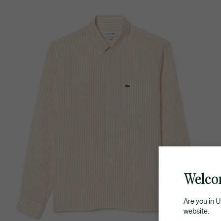
Welco
Are you in 
website.