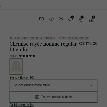
.
0
0
FR
Voir
mon
cessoires
Sport
Soldes
panier
Tous les vêtements pour hommes
Chemises boutonnées
Chemise rayée homme regular
C$ 175.00
fit en lin
Avis (1)
Liste
des
déclinaisons
Blanc / Beige
•
IR7
Sélectionnez votre taille
Trouver ma taille idéale
Guide des tailles