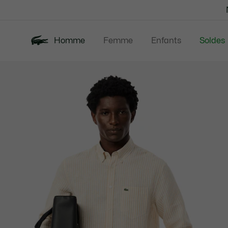
Bannières
d’information
Homme
Femme
Enfants
Soldes
Galerie
Nouveautés
Polos
Vêtem
d’images
produit