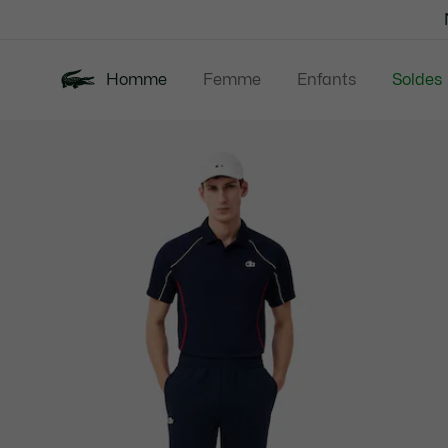
Bannières
d’information
Homme
Femme
Enfants
Soldes
Galerie
Nouveautés
Polos
Vêtem
d’images
produit