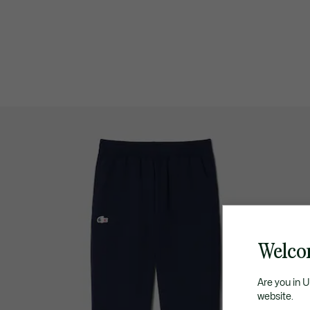
Welco
Are you in 
website.