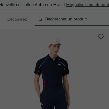
Nouvelle collection Automne-Hiver. |
Magasinez maintenant
Découvrez
ents
Chaussures
Sacs et Articles en cuir
Ac