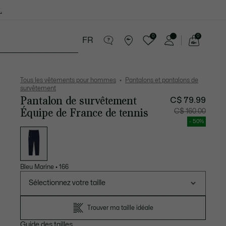
.
0
0
FR
Voir
mon
cessoires
Sport
Soldes
panier
Tous les vêtements pour hommes
Pantalons et pantalons de
survêtement
Pantalon de survêtement
C$ 79.99
Équipe de France de tennis
Prix
Prix
C$ 160.00
après
original
réduction
avant
- 50%
:
réductio
Liste
C$
:
des
79.99
C$
déclinaisons
160.00
Bleu Marine
•
166
Sélectionnez votre taille
Trouver ma taille idéale
Guide des tailles