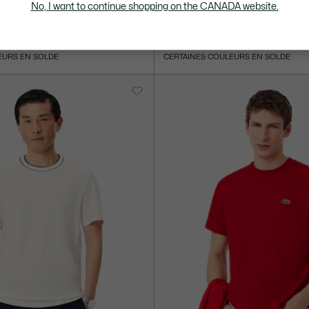
No, I want to continue shopping on the CANADA website.
C$ 80.00
it en jersey de coton
T-shirt classic fit en jersey de cot
+ 19
+ 19
EURS EN SOLDE
CERTAINES COULEURS EN SOLDE