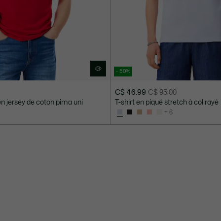
- 50%
C$ 46.99
C$ 95.00
Prix
Prix
 en jersey de coton pima uni
T-shirt en piqué stretch à col rayé
après
original
+ 6
réduction
avant
:
réduction
C$
:
46.99
C$
95.00