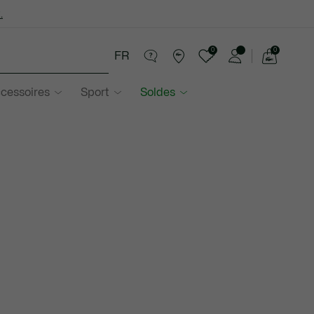
.
0
0
FR
Voir
mon
cessoires
Sport
Soldes
panier