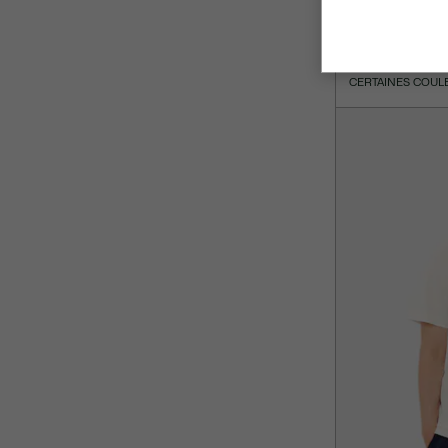
C$ 80.00
T-shirt classic f
CERTAINES COUL