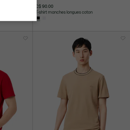
C$ 90.00
on
T-shirt manches longues coton