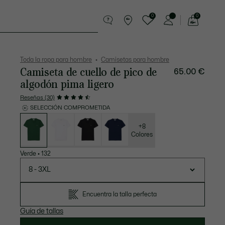
0
0
See
my
Pequeña marroquinería
Deporte
shopping
bag
Toda la ropa para hombre
Camisetas para hombre
Camiseta de cuello de pico de
65.00 €
algodón pima ligero
Reseñas (30)
SELECCIÓN COMPROMETIDA
Lista
de
variaciones
+8
Colores
Verde
•
132
8 - 3XL
Encuentra la talla perfecta
Guía de tallas