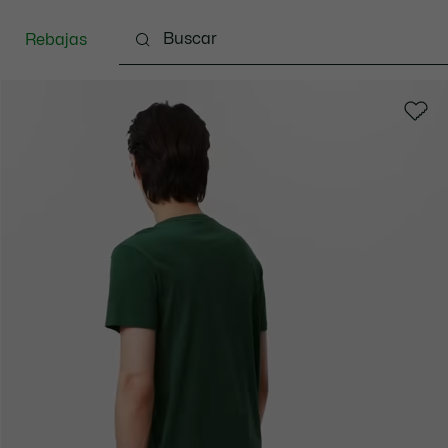
Rebajas
Ropa
Calzado
Complementos
Bolsos & 