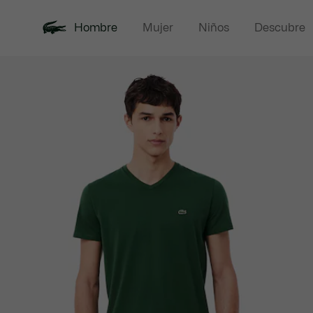
Hombre
Mujer
Niños
Descubre
Galería
Novedades
Rebajas
Polos
de
imágenes
del
producto