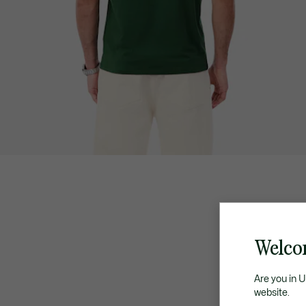
Welco
Are you in 
website.