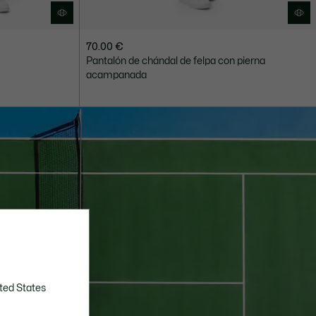
70.00 €
Pantalón de chándal de felpa con pierna
acampanada
ted States