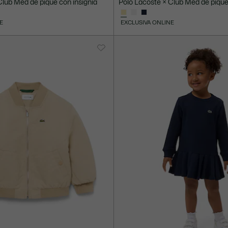
Club Med de piqué con insignia
Polo Lacoste × Club Med de piqué
E
EXCLUSIVA ONLINE