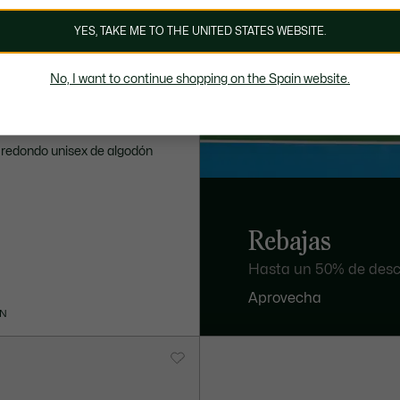
YES, TAKE ME TO THE UNITED STATES WEBSITE.
No, I want to continue shopping on the Spain website.
o redondo unisex de algodón
Rebajas
Hasta un 50% de desc
Aprovecha
ÓN