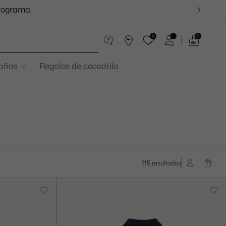
programa.
0
0
See
my
 años
Regalos de cocodrilo
shopping
bag
115 resultados