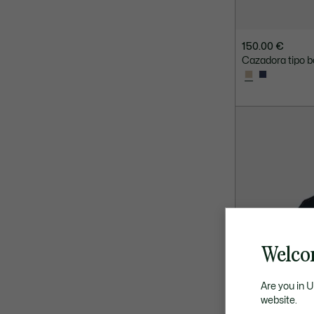
150.00 €
Cazadora tipo b
Welco
Are you in 
website.