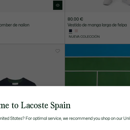
80.00 €
omber de nailon
Vestido de manga larga de felpa
NUEVA COLECCIÓN
me to Lacoste Spain
United States? For optimal service, we recommend you shop on our Uni