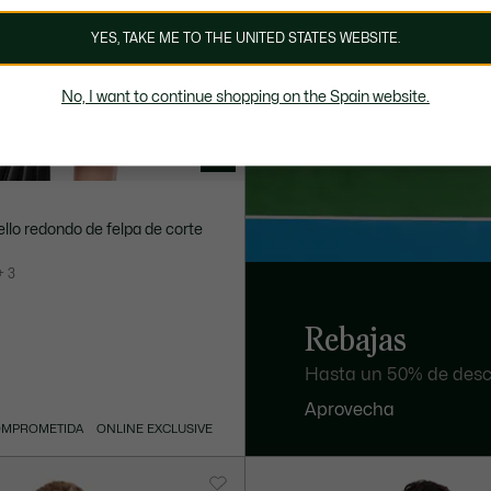
YES, TAKE ME TO THE UNITED STATES WEBSITE.
No, I want to continue shopping on the Spain website.
llo redondo de felpa de corte
+ 3
Rebajas
Hasta un 50% de desc
Aprovecha
OMPROMETIDA
ONLINE EXCLUSIVE