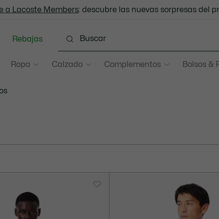
e a Lacoste Members
Envío Estándar - Gratuito a partir de 99 €
: descubre las nuevas sorpresas del 
Rebajas
Ropa
Calzado
Complementos
Bolsos & 
os