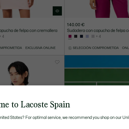
140.00 €
pucha de felpa con cremallera
Sudadera con capucha de felpa c
+ 4
+ 4
OMPROMETIDA
EXCLUSIVA ONLINE
SELECCIÓN COMPROMETIDA
ONL
me to Lacoste Spain
United States? For optimal service, we recommend you shop on our Uni