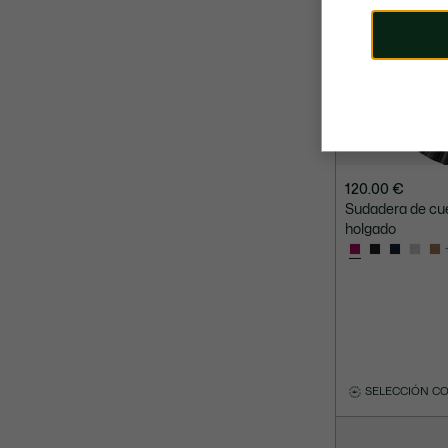
120.00 €
Sudadera de cue
holgado
SELECCIÓN C