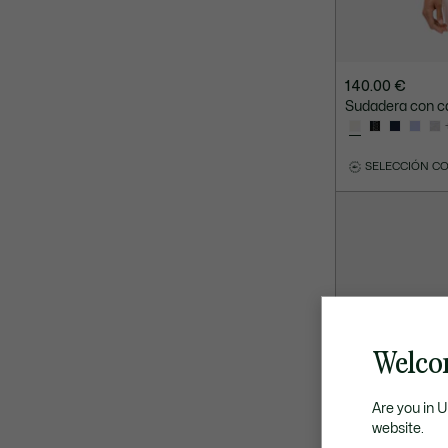
140.00 €
Sudadera con ca
SELECCIÓN C
Welco
Are you in 
website.