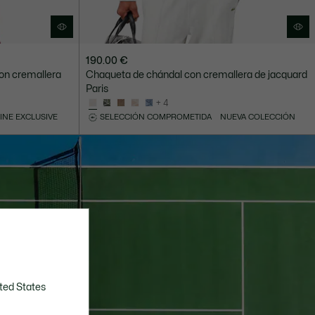
190.00 €
on cremallera
Chaqueta de chándal con cremallera de jacquard
Paris
+ 4
INE EXCLUSIVE
SELECCIÓN COMPROMETIDA
NUEVA COLECCIÓN
ted States