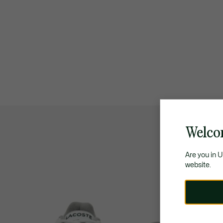
Welco
Are you in 
website.