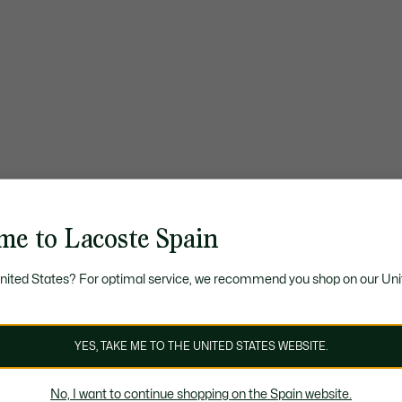
me to Lacoste Spain
United States? For optimal service, we recommend you shop on our Uni
YES, TAKE ME TO THE UNITED STATES WEBSITE.
No, I want to continue shopping on the Spain website.