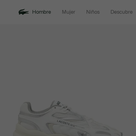
Hombre
Mujer
Niños
Descubre
Galería
Novedades
Rebajas
Polos
de
imágenes
del
producto