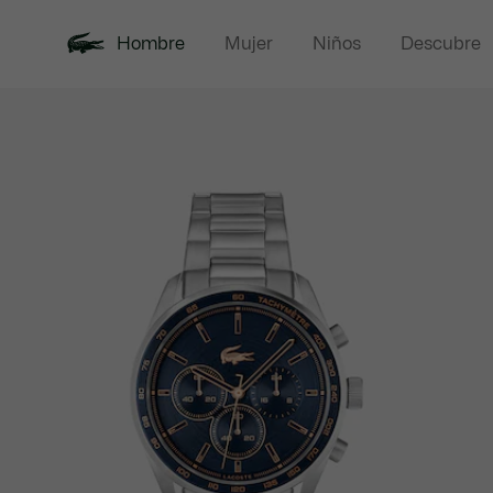
Hombre
Mujer
Niños
Descubre
Galería
Novedades
Rebajas
Polos
de
imágenes
del
producto