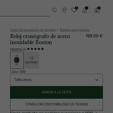
0
0
See
my
Pequeña marroquinería
Deporte
shopping
bag
Todos los accesorios de hombre
Relojes para hombre
Reloj cronógrafo de acero
199.00 €
inoxidable Boston
Reseñas (2)
Lista
de
variaciones
+3
opciones
Color
•
000
Talla única
AÑADIR A LA CESTA
CONSULTAR DISPONIBILIDAD EN TIENDAS