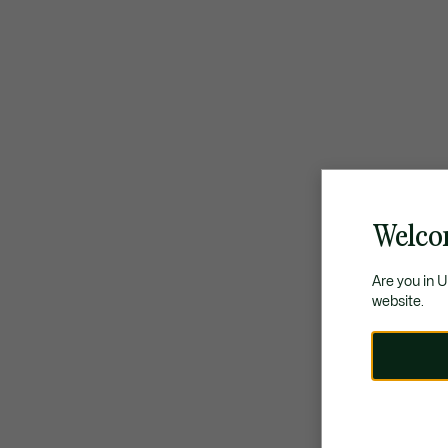
Welco
Are you in 
website.