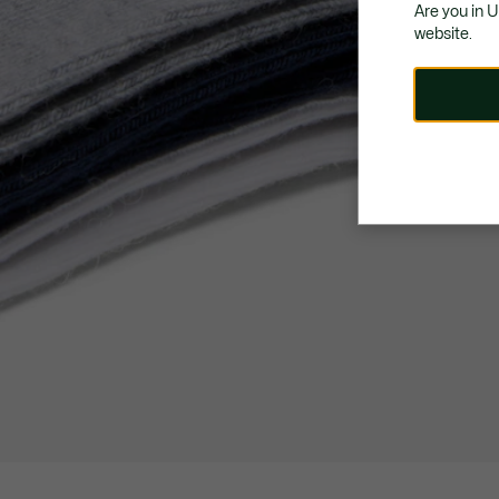
Are you in 
website.