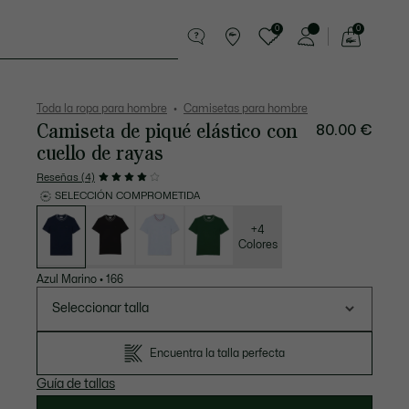
0
0
See
my
Pequeña marroquinería
Deporte
shopping
bag
Toda la ropa para hombre
Camisetas para hombre
Camiseta de piqué elástico con
80.00 €
cuello de rayas
Reseñas (4)
SELECCIÓN COMPROMETIDA
Lista
de
variaciones
+4
Colores
Azul Marino
•
166
Seleccionar talla
Encuentra la talla perfecta
Guía de tallas