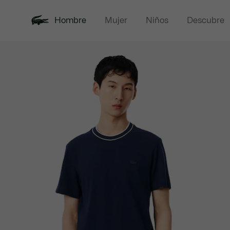
Hombre
Mujer
Niños
Descubre
Galería
Novedades
Rebajas
Polos
de
imágenes
del
producto