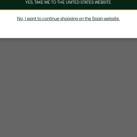
YES, TAKE ME TO THE UNITED STATES WEBSITE.
No, I want to continue shopping on the Spain website.