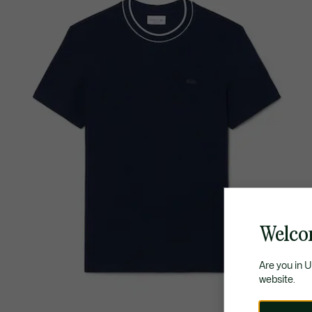
Welco
Are you in 
website.