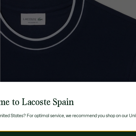
me to Lacoste Spain
United States? For optimal service, we recommend you shop on our Uni