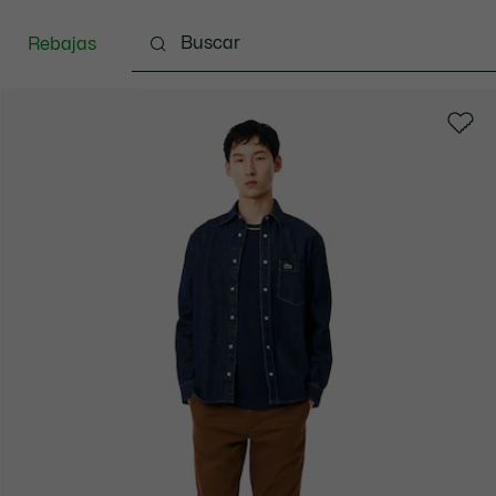
Rebajas
Ropa
Calzado
Complementos
Bolsos & 