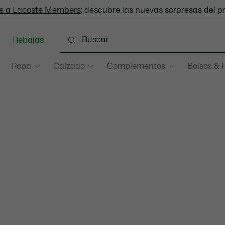
e a Lacoste Members
Envío Estándar - Gratuito a partir de 99 €
: descubre las nuevas sorpresas del 
Rebajas
Ropa
Calzado
Complementos
Bolsos & 