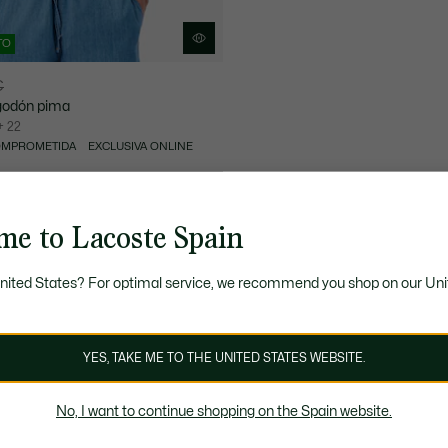
TO
€
godón pima
+ 22
OMPROMETIDA
EXCLUSIVA ONLINE
me to Lacoste Spain
United States? For optimal service, we recommend you shop on our Uni
YES, TAKE ME TO THE UNITED STATES WEBSITE.
No, I want to continue shopping on the Spain website.