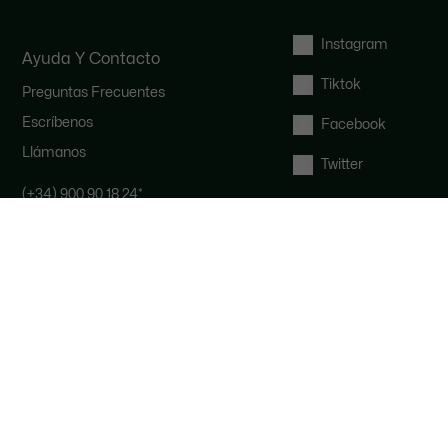
Instagram
Ayuda Y Contacto
Tiktok
Preguntas Frecuentes
Escríbenos
Facebook
Llámanos
Twitter
(+34) 900 90 18 24
*
Nuestro Equipo de atención al cliente
está a tu disposición de lunes a
viernes de 9.00 a 19.00 horas y los
sábados de 9.00 a 16.00 horas.
*
Tarifa local de tu operador
telefónico.
Derecho de desistimiento