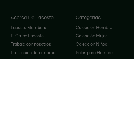
Acerca De Lacoste
Categorías
Lacoste Members
Colección Hombre
El Grupo Lacoste
Colección Mujer
Trabaja con nosotros
Colección Niños
Protección de la marca
Polos para Hombre
Polos para Mujer
Zapatería
Lacoste Sport
Chandal
Bolsos de mano para Mujer