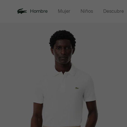
Hombre
Mujer
Niños
Descubre
Galería
Novedades
Rebajas
Polos
de
imágenes
del
producto