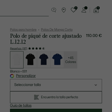
0
0
See
my
Pequeña marroquinería
Deporte
shopping
bag
Polos para hombre
Polos De Manga Corta
Polo de piqué de corte ajustado
110.00 €
L.12.12
Reseñas (97)
Lista
de
variaciones
+45
Colores
Blanco
•
001
Personalizar
Seleccionar talla
Encuentra la talla perfecta
Guía de tallas