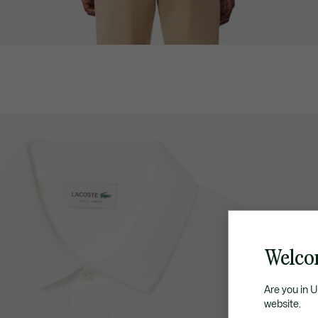
Welco
Are you in 
website.