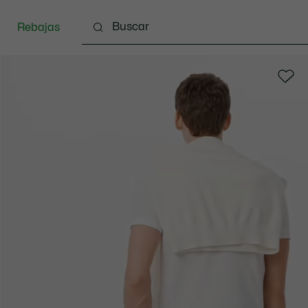
Rebajas
Ropa
Calzado
Complementos
Bolsos & 