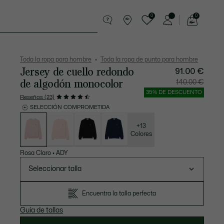
0
0
See
my
Pequeña marroquinería
Deporte
shopping
bag
Toda la ropa para hombre
Toda la ropa de punto para hombre
Jersey de cuello redondo
91.00 €
de algodón monocolor
Precio
Precio
140.00 €
después
original
del
antes
35% DE DESCUENTO
descuento:
del
Reseñas (23)
91.00
descuen
€
140.00
SELECCIÓN COMPROMETIDA
€
Lista
de
variaciones
+13
Colores
Rosa Claro
•
ADY
Seleccionar talla
Encuentra la talla perfecta
Guía de tallas