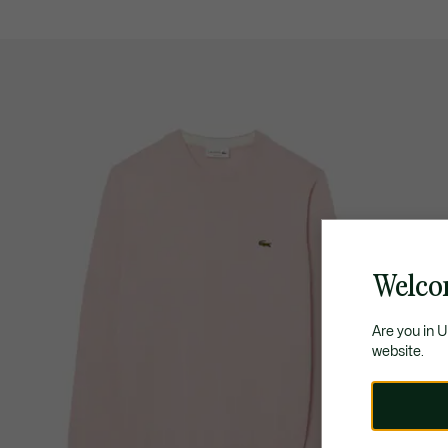
Welco
Are you in 
website.