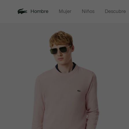
Hombre
Mujer
Niños
Descubre
Galería
Novedades
Rebajas
Polos
de
imágenes
del
producto