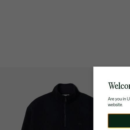
Welco
Are you in 
website.