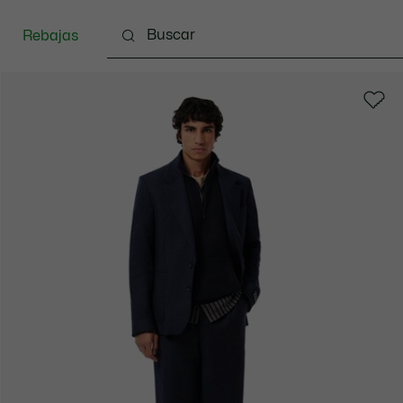
Rebajas
Ropa
Calzado
Complementos
Bolsos & 