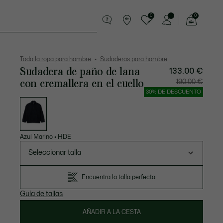
0
0
See
my
Pequeña marroquinería
Deporte
shopping
bag
Toda la ropa para hombre
Sudaderas para hombre
Sudadera de paño de lana
133.00 €
con cremallera en el cuello
Precio
Precio
190.00 €
después
original
del
antes
30% DE DESCUENTO
descuento:
del
Lista
133.00
descuen
de
€
190.00
variaciones
€
Azul Marino
•
HDE
Seleccionar talla
Encuentra la talla perfecta
Guía de tallas
AÑADIR A LA CESTA