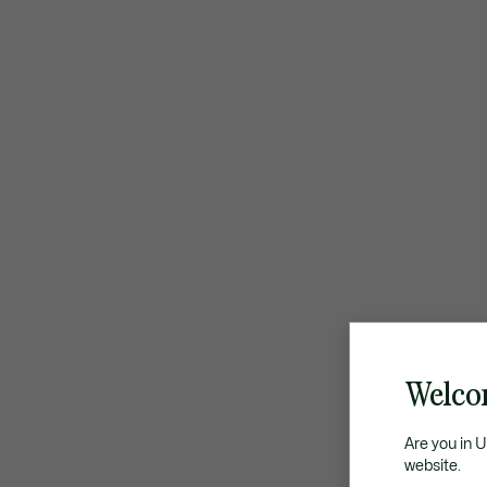
Welco
Are you in 
website.