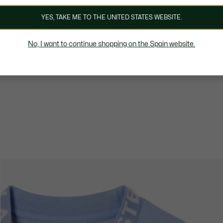
YES, TAKE ME TO THE UNITED STATES WEBSITE.
No, I want to continue shopping on the Spain website.