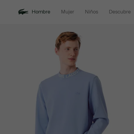
Hombre
Mujer
Niños
Descubre
Galería
Novedades
Rebajas
Polos
de
imágenes
del
producto