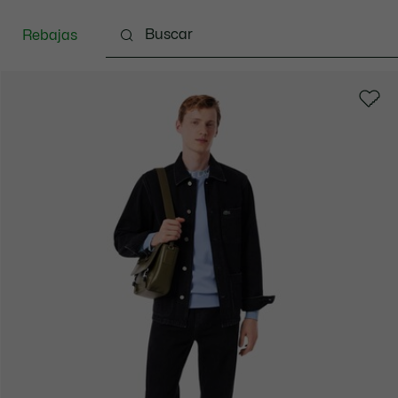
Rebajas
Ropa
Calzado
Complementos
Bolsos & 