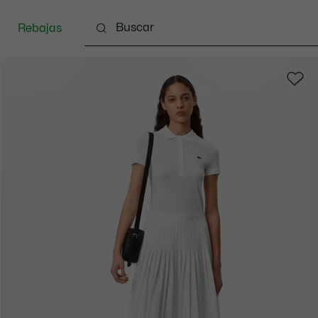
Rebajas
zado
Bolsos & Pequeña marroquinería
Complem