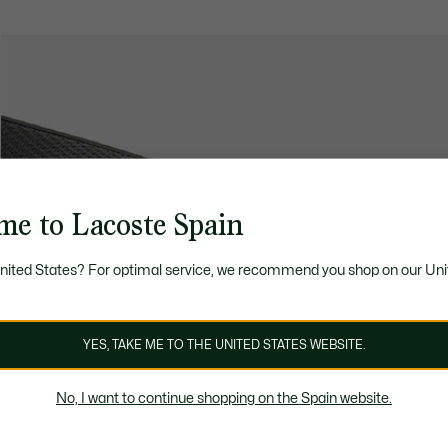
me to Lacoste Spain
United States? For optimal service, we recommend you shop on our Uni
YES, TAKE ME TO THE UNITED STATES WEBSITE.
No, I want to continue shopping on the Spain website.