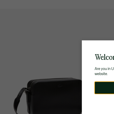
Welco
Are you in 
website.