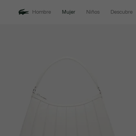
Hombre
Mujer
Niños
Descubre
Galería
Novedades
Rebajas
Ropa
Cal
de
imágenes
del
producto