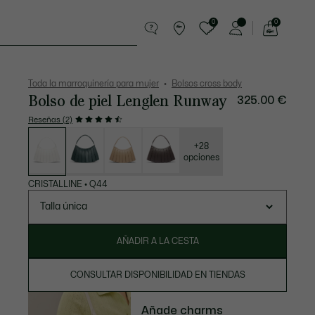
0
0
See
my
entos
Deporte
Regalos de cocodrilo
shopping
bag
Toda la marroquinería para mujer
Bolsos cross body
Bolso de piel Lenglen Runway
325.00 €
Reseñas (2)
Lista
de
variaciones
+28
opciones
CRISTALLINE
•
Q44
Talla única
AÑADIR A LA CESTA
CONSULTAR DISPONIBILIDAD EN TIENDAS
Añade charms