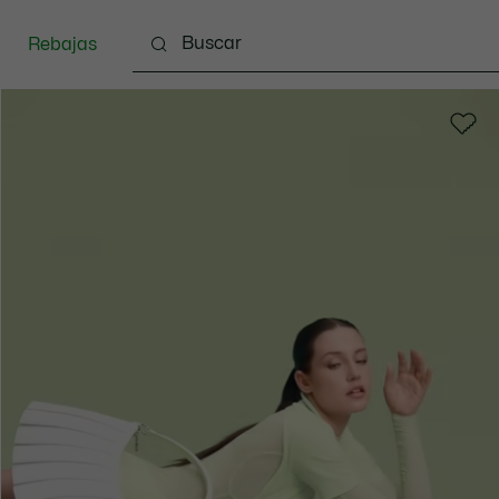
Rebajas
zado
Bolsos & Pequeña marroquinería
Complem