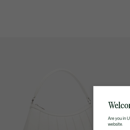
Welco
Are you in 
website.