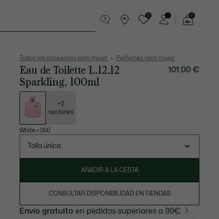
0
0
See
my
entos
Deporte
Regalos de cocodrilo
shopping
bag
Todos los accesorios para mujer
Perfumes para mujer
Eau de Toilette L.12.12
101.00 €
Sparkling, 100ml
Lista
de
variaciones
+2
opciones
White
•
000
Talla única
AÑADIR A LA CESTA
CONSULTAR DISPONIBILIDAD EN TIENDAS
Envío gratuito
en pedidos superiores a 99€.