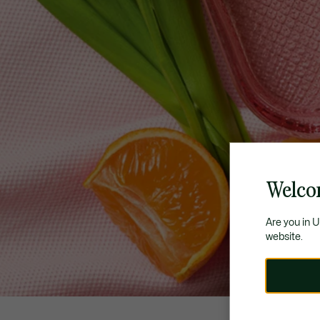
Welco
Are you in 
website.