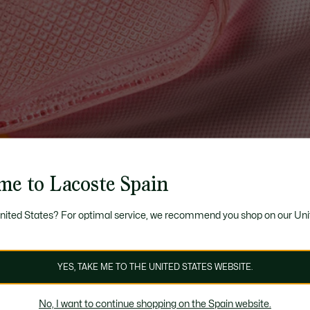
me to Lacoste Spain
United States? For optimal service, we recommend you shop on our Uni
YES, TAKE ME TO THE UNITED STATES WEBSITE.
No, I want to continue shopping on the Spain website.