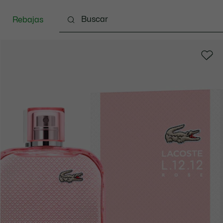
Rebajas
zado
Bolsos & Pequeña marroquinería
Complem