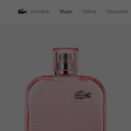
Hombre
Mujer
Niños
Descubre
Galería
Novedades
Rebajas
Ropa
Cal
de
imágenes
del
producto