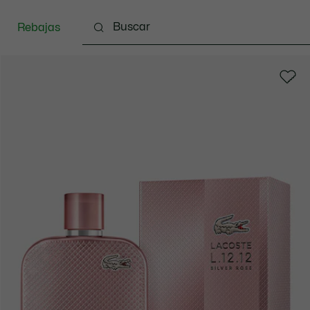
Rebajas
zado
Bolsos & Pequeña marroquinería
Complem