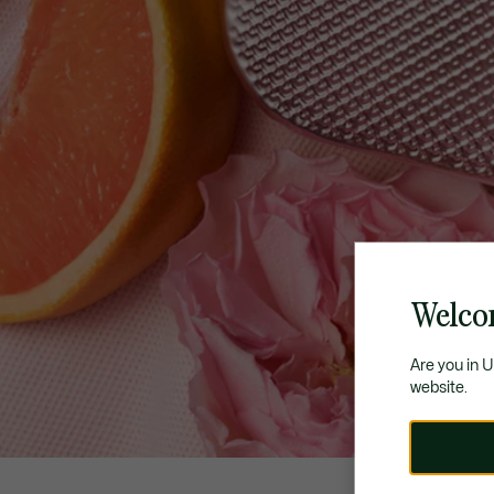
Welco
Are you in 
website.