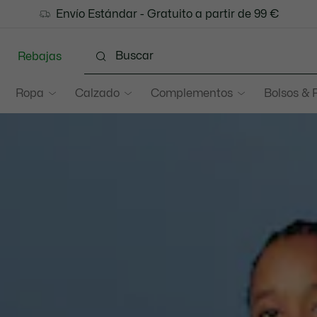
e a Lacoste Members
Cambios gratuitos
Envío Estándar - Gratuito a partir de 99 €
: descubre las nuevas sorpresas del 
en un plazo de 30 días.*
Rebajas
Ropa
Calzado
Complementos
Bolsos & 