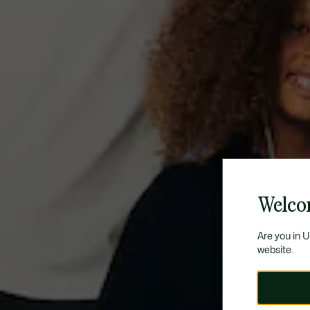
Welco
Are you in 
website.