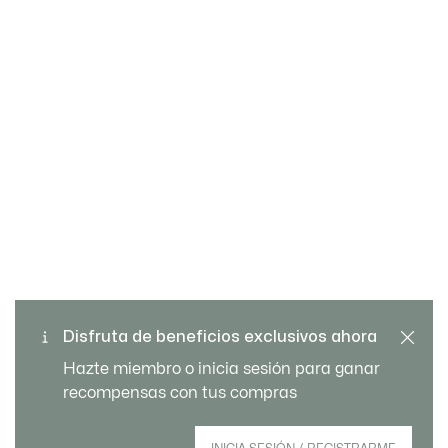
Cambios y devoluciones
Pago seguro
gratuitos
Envío Estándar - Gratuito a
Disfruta de beneficios exclusivos ahora
Atención al cliente
partir de 99 €
Hazte miembro o inicia sesión para ganar
recompensas con tus compras
Regístrate para crear tu cuenta, convertirte en