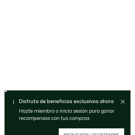
Cambios y devoluciones
Pago seguro
gratuitos
Envío Estándar - Gratuito a
Disfruta de beneficios exclusivos ahora
Atención al cliente
partir de 99 €
Hazte miembro o inicia sesión para ganar
recompensas con tus compras
Regístrate para crear tu cuenta, convertirte en