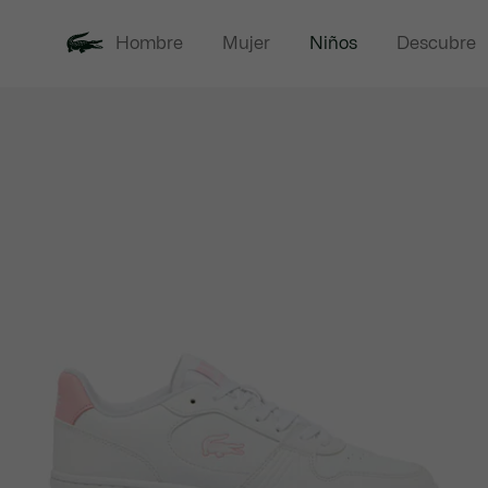
Hombre
Mujer
Niños
Descubre
Galería
Novedades
Rebajas
de
imágenes
del
producto