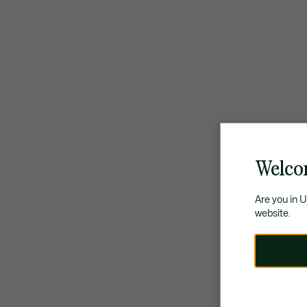
Welco
Are you in 
website.