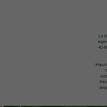
La l
legen
40 M
Impuls
ada
físi
desp