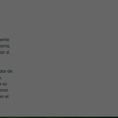
mente
Slams,
or sí
ador de
,
e su
garon
en el