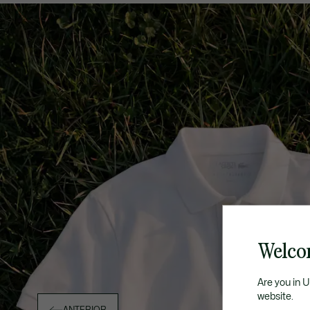
Welco
Are you in 
website.