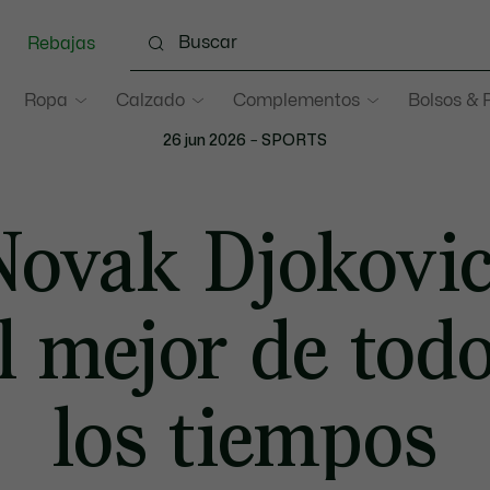
Rebajas
Ropa
Calzado
Complementos
Bolsos & 
26 jun 2026
–
SPORTS
Novak Djokovic
l mejor de tod
los tiempos