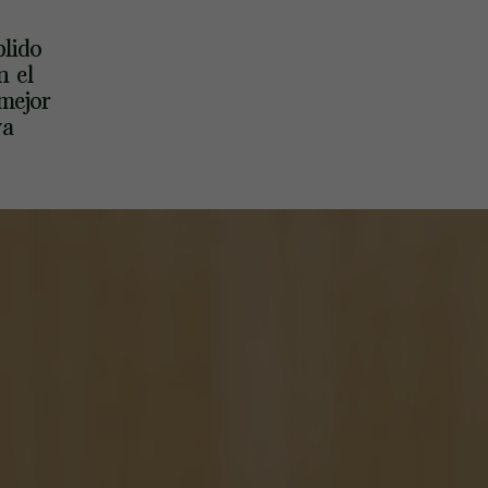
plido
n el
mejor
va