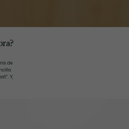
bra?
nis de
cilla:
t”. Y,