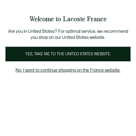
Voir
0
0
mon
panier
Welcome to Lacoste France
Are you in United States? For optimal service, we recommend
you shop on our United States website.
Votre droit de rétractation
YES, TAKE ME TO THE UNITED STATES WEBSITE.
La loi européenne prévoit un droit de rétractation
No, I want to continue shopping on the France website.
de 14 jours à partir de la réception de votre
commande, il vous permet d’annuler votre achat
et d’être remboursé sans justification. Notre
maison va plus loin et vous offre la possibilité de
retourner gratuitement vos articles Lacoste
jusqu'à 30 jours après la livraison. Les articles
doivent être neufs, non portés, non lavés, non
abîmés et dans leur emballage d'origine avec les
étiquettes intactes. Les articles personnalisés ne