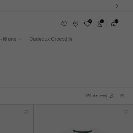
 Derniers modèles.
0
0
Voir
mon
8-16 ans
Cadeaux Crocodile
panier
159 résultats