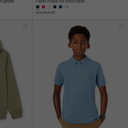
n gratté
T-shirt mixte col rond coton
+ 6
NOUVEAUTÉ