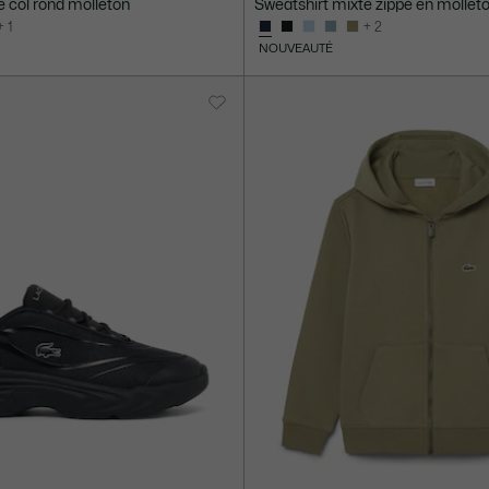
e col rond molleton
Sweatshirt mixte zippé en molleto
+ 1
+ 2
NOUVEAUTÉ