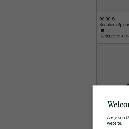
90,00 €
Sneakers Spinor
SÉLECTION E
Welco
Are you in 
website.