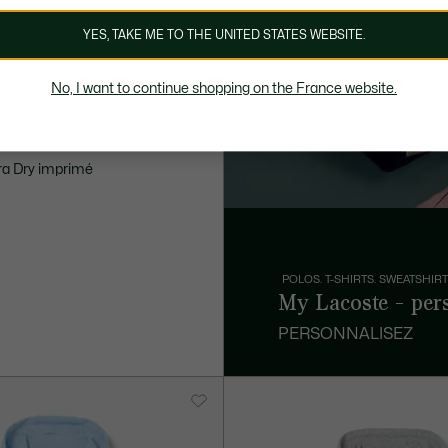
YES, TAKE ME TO THE UNITED STATES WEBSITE.
No, I want to continue shopping on the France website.
tra Dry imprimé
POLOS. T-SHIRTS. SWEATSHIRT
My Lacoste - per
PERSONNALISEZ