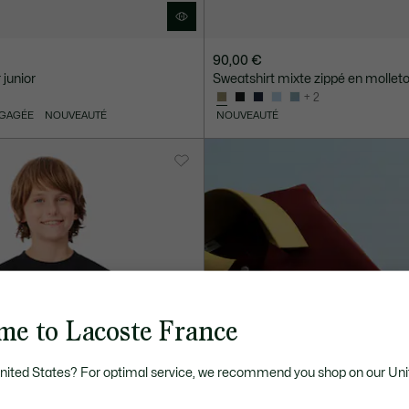
90,00 €
 junior
Sweatshirt mixte zippé en molleto
+ 2
NGAGÉE
NOUVEAUTÉ
NOUVEAUTÉ
me to Lacoste France
United States? For optimal service, we recommend you shop on our Uni