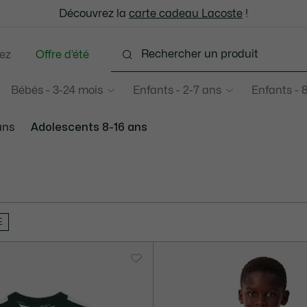
: découvrez notre sélection à prix réduits. Dernières tailles.
Découvrez la
Échanges gratuits sous 30 jours.*
carte cadeau Lacoste
!
ez
Offre d’été
Bébés - 3-24 mois
Enfants - 2-7 ans
Enfants - 
ans
Adolescents 8-16 ans
E