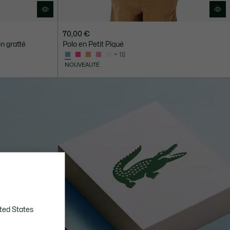
70,00 €
n gratté
Polo en Petit Piqué
+ 18
NOUVEAUTÉ
ted States