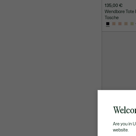
135,00 €
Wendbare Tote 
Tasche
Welco
Are you in 
website.