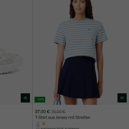
- 50%
37,00 €
75,00 €
Preis
Originalpreis
T-Shirt aus Jersey mit Streifen
nach
vor
Rabatt:
Rabatt: