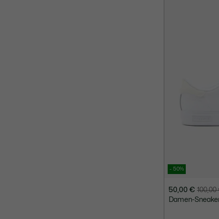
- 50%
50,00 €
100,00
Preis
Originalpreis
Damen-Sneaker
nach
vor
Rabatt:
Rabatt: