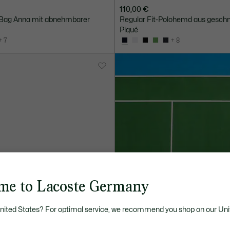
110,00 €
Bag Anna mit abnehmbarer
Regular Fit-Polohemd aus gesch
Piqué
+ 7
+ 8
me to Lacoste Germany
United States? For optimal service, we recommend you shop on our Uni