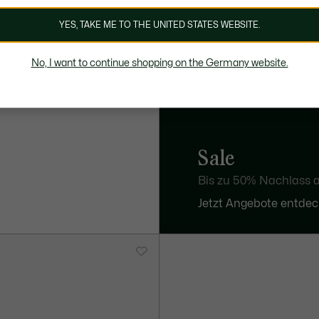
YES, TAKE ME TO THE UNITED STATES WEBSITE.
No, I want to continue shopping on the Germany website.
s L001 Set
Sale
Bis zu 50% Nachlass a
Jetzt Angebote entde