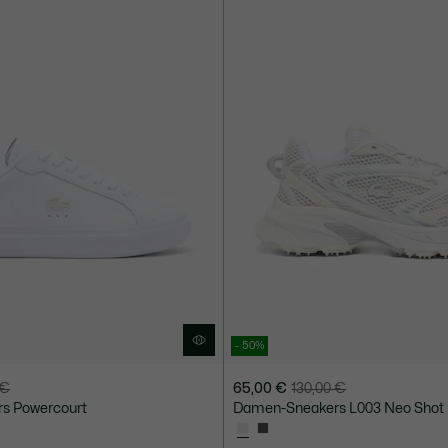
- 50%
 €
65,00 €
130,00 €
Preis
Originalpreis
s Powercourt
Damen-Sneakers L003 Neo Shot
nach
vor
Rabatt:
Rabatt: