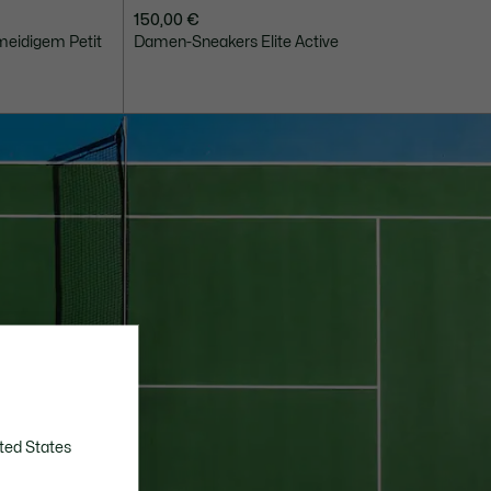
150,00 €
meidigem Petit
Damen-Sneakers Elite Active
ted States