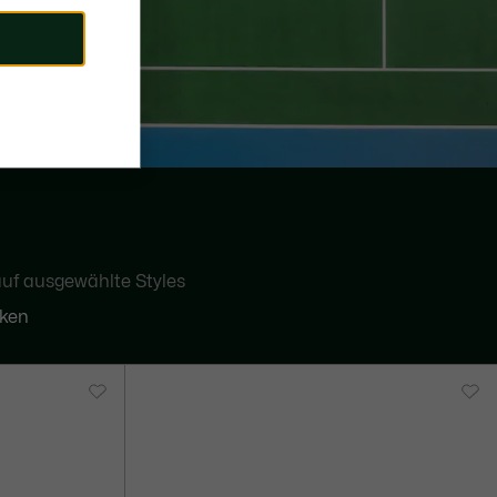
uf ausgewählte Styles
cken