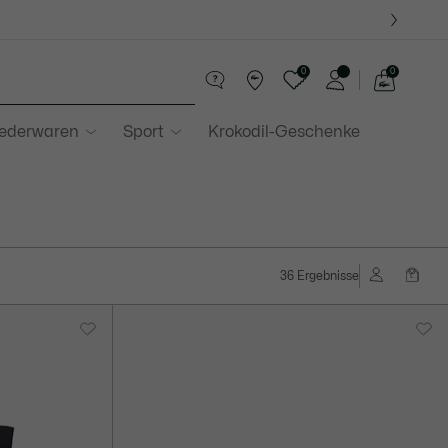
0
0
See
my
Lederwaren
Sport
Krokodil-Geschenke
shopping
bag
36 Ergebnisse