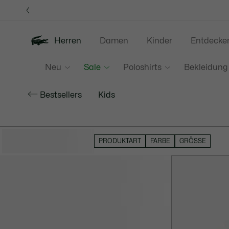
Informationsbanner
Herren
Damen
Kinder
Entdecke
Neu
Sale
Poloshirts
Bekleidung
Bestsellers
Kids
FILTER AUSBLENDEN
PRODUKTART
FARBE
GRÖSSE