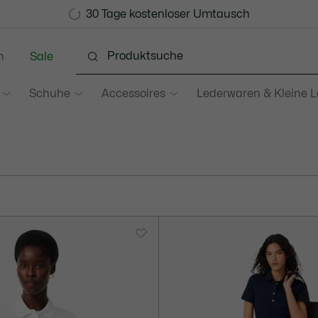
Werden Sie Lacoste Member!
30 Tage kostenloser Umtausch
Sale bis zu 50%
n
Sale
Schuhe
Accessoires
Lederwaren & Kleine 