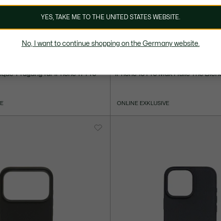
YES, TAKE ME TO THE UNITED STATES WEBSITE.
No, I want to continue shopping on the Germany website.
50,00 €
Piqué-Prägung für iPhone 17 Pro
iPhone 15 Pro Max Hülle The Blen
VE
ONLINE EXKLUSIVE