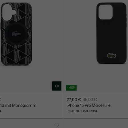
- 40%
€
27,00 €
45,00 €
Preis
Originalpreis
ne 16 mit Monogramm
iPhone 15 Pro Max-Hülle
nach
vor
VE
ONLINE EXKLUSIVE
Rabatt:
Rabatt:
27,00
45,00
€
€