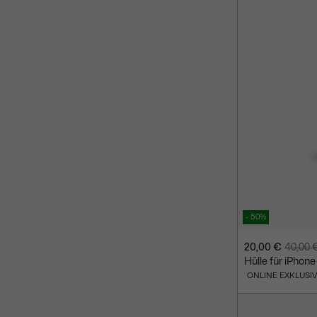
- 50%
20,00 €
40,00 
Preis
Originalpreis
Hülle für iPho
nach
vor
ONLINE EXKLUSI
Rabatt:
Rabatt:
20,00
40,00
€
€