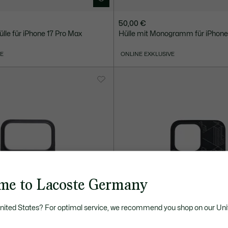
50,00 €
e für iPhone 17 Pro Max
Hülle mit Monogramm für iPhone 
VE
ONLINE EXKLUSIVE
me to Lacoste Germany
United States? For optimal service, we recommend you shop on our Uni