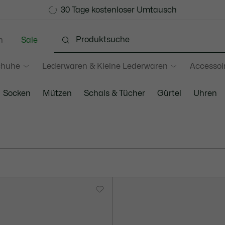
Werden Sie Lacoste Member!
30 Tage kostenloser Umtausch
Sale bis zu 50%
n
Sale
chuhe
Lederwaren & Kleine Lederwaren
Accessoi
Socken
Mützen
Schals & Tücher
Gürtel
Uhren