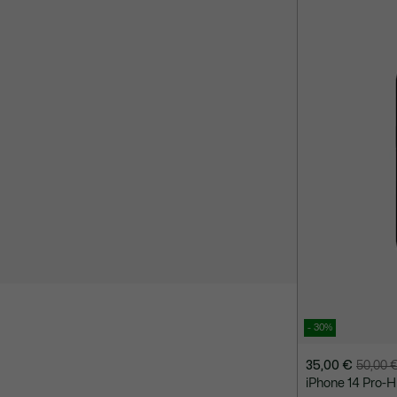
- 30%
35,00 €
50,00 
Preis
Originalpreis
iPhone 14 Pro-H
nach
vor