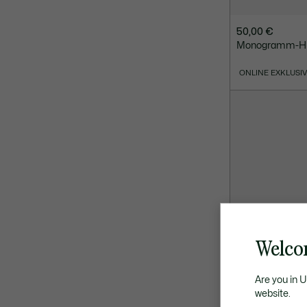
50,00 €
Monogramm-Hüll
ONLINE EXKLUSI
Welco
Are you in 
website.