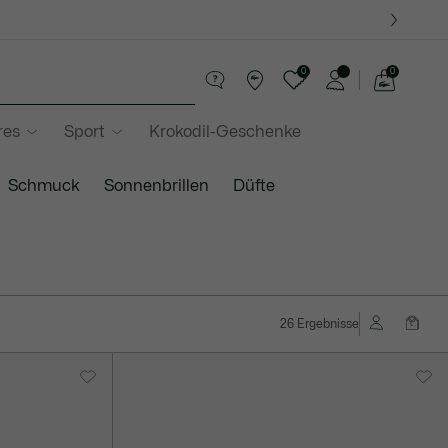
0
0
See
my
res
Sport
Krokodil-Geschenke
shopping
bag
Schmuck
Sonnenbrillen
Düfte
26 Ergebnisse