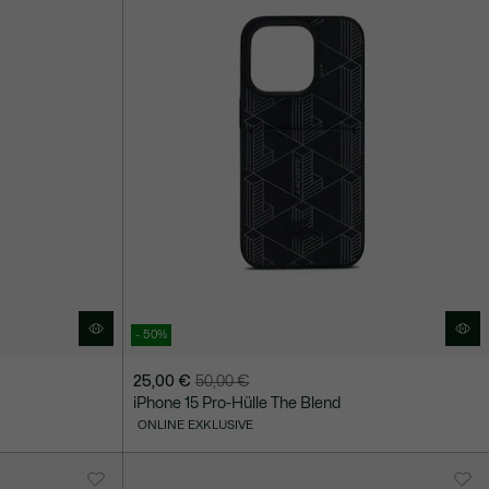
- 50%
25,00 €
50,00 €
Preis
Originalpreis
iPhone 15 Pro-Hülle The Blend
nach
vor
ONLINE EXKLUSIVE
Rabatt:
Rabatt:
25,00
50,00
€
€