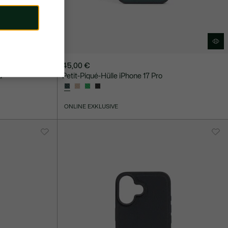
45,00 €
d
Petit-Piqué-Hülle iPhone 17 Pro
ONLINE EXKLUSIVE