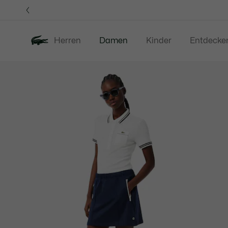
Informationsbanner
Herren
Damen
Kinder
Entdecke
Produktbildergalerie
Neu
Sale
Bekleidung
S