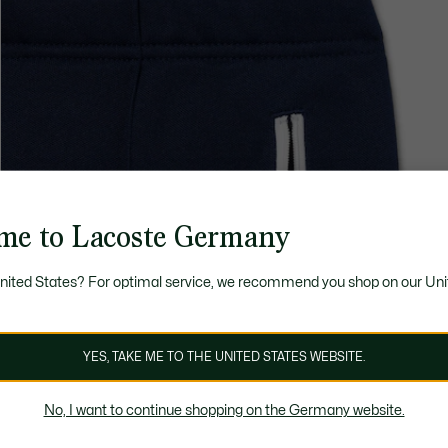
me to Lacoste Germany
United States? For optimal service, we recommend you shop on our Uni
YES, TAKE ME TO THE UNITED STATES WEBSITE.
No, I want to continue shopping on the Germany website.