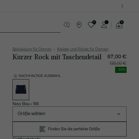
0
0
See
my
res
Sport
Krokodil-Geschenke
shopping
bag
Bekleidung für Damen
Kleider und Röcke für Damen
Kurzer Rock mit Taschendetail
67,00 €
Preis
Original
135,00 €
nach
vor
Rabatt:
Rabatt:
- 50%
67,00
135,00
€
€
NACHHALTIGE AUSWAHL
Liste
der
Varianten
Navy Blau
•
166
Größe wählen
Finden Sie die perfekte Größe