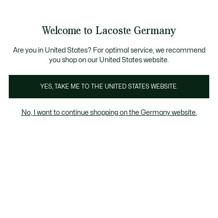
Informationsbanner
Werden Sie Lacoste Member!
30 Tage kostenloser Umtausch
Sale bis zu 50%
Welcome to Lacoste Germany
See
0
0
my
shopping
bag
Are you in United States? For optimal service, we recommend
you shop on our United States website.
Petit Piqué Polo für Damen
YES, TAKE ME TO THE UNITED STATES WEBSITE.
No, I want to continue shopping on the Germany website.