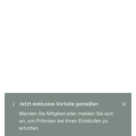
Kostenloser Umtausch und
Sichere Bezahlung
Rückgabe
Jetzt exklusive Vorteile genießen
Standard Lieferung ab 89 €
Kundenservice
Werden Sie Mitglied oder melden Sie sich
an, um Prämien bei Ihren Einkäufen zu
erhalten