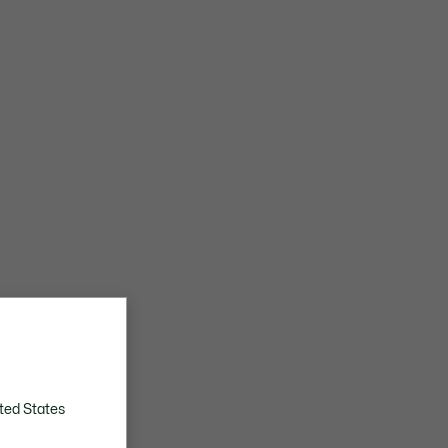
2 Innentaschen
Krokodil auf dem Überschlag
ted States