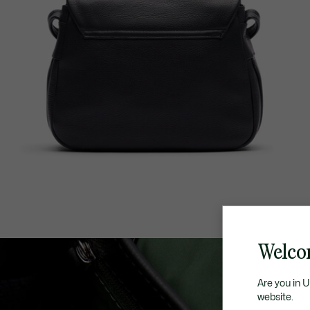
Welco
Are you in 
website.