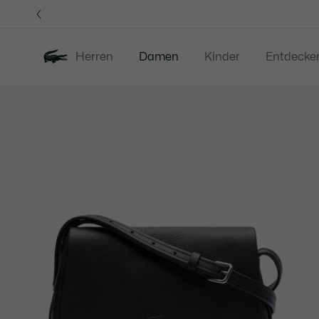
Informationsbanner
Herren
Damen
Kinder
Entdecke
Produktbildergalerie
Neu
Sale
Bekleidung
S