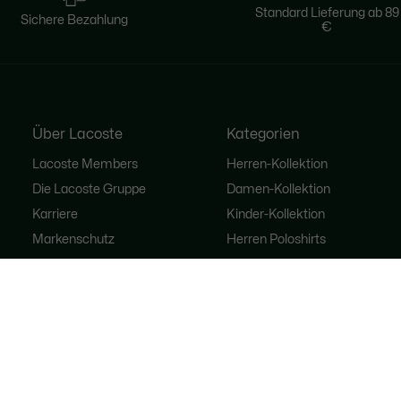
Standard Lieferung ab 89
Sichere Bezahlung
€
Über Lacoste
Kategorien
Lacoste Members
Herren-Kollektion
Die Lacoste Gruppe
Damen-Kollektion
Karriere
Kinder-Kollektion
Markenschutz
Herren Poloshirts
Damen Poloshirts
Schuh-Shop
Lacoste Sport
Trainingsanzüge
Handtaschen für Damen