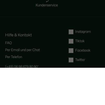
Kundenservice
Instagram
Hilfe & Kontakt
Tiktok
FAQ
Per Email und per Chat
Facebook
Per Telefon
Twitter
(+49) 06 98 679 80 90
*
Montags bis freitags von 9 bis 19 Uhr
und samstags von 9 bis 16 Uhr
*
Anruf zum Ortstarif, je nach Anbieter.