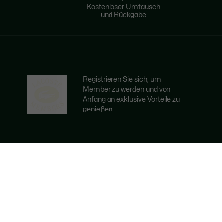
Kostenloser Umtausch
und Rückgabe
Registrieren Sie sich, um
Member zu werden und von
Anfang an exklusive Vorteile zu
genießen.
E-Mail Adresse