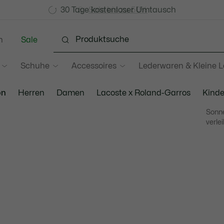
Werden Sie Lacoste Member!
30 Tage kostenloser Umtausch
Sale bis zu 50%
n
Sale
Schuhe
Accessoires
Lederwaren & Kleine 
on
Herren
Damen
Lacoste x Roland-Garros
Kinde
Sonne
verle