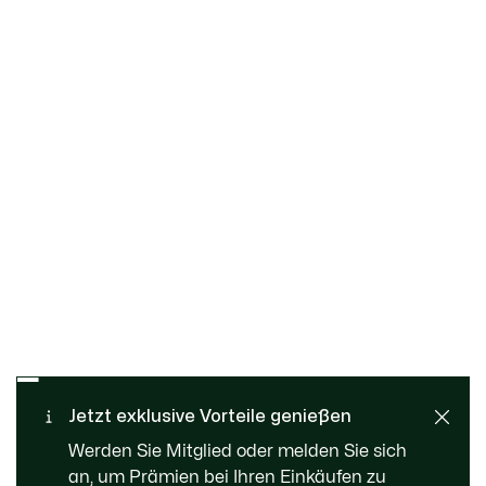
Kostenloser Umtausch und
Sichere Bezahlung
Rückgabe
Jetzt exklusive Vorteile genießen
Standard Lieferung ab 89 €
Kundenservice
Werden Sie Mitglied oder melden Sie sich
an, um Prämien bei Ihren Einkäufen zu