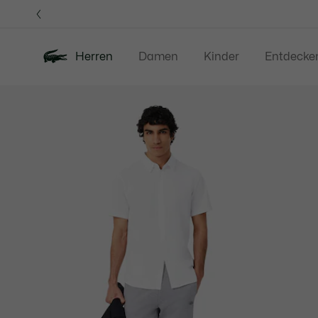
Informationsbanner
Herren
Damen
Kinder
Entdecke
Produktbildergalerie
Neu
Sale
Poloshirts
Bekleidung