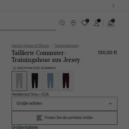
0
0
See
my
Lederwaren
Sport
Krokodil-Geschenke
shopping
bag
Herren Hosen & Shorts
Trainingshosen
Taillierte Commuter-
130,00 €
Trainingshose aus Jersey
NACHHALTIGE AUSWAHL
Liste
der
Varianten
Heidekraut Grau
•
CCA
Größe wählen
Finden Sie die perfekte Größe
Größentabelle