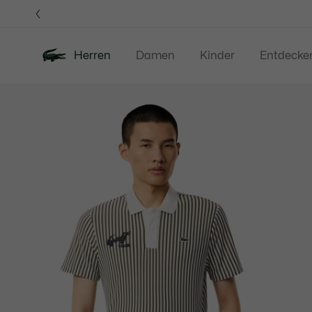
Informationsbanner
Herren
Damen
Kinder
Entdecke
Produktbildergalerie
Neu
Sale
Poloshirts
Bekleidung