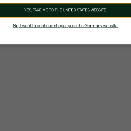
YES, TAKE ME TO THE UNITED STATES WEBSITE.
No, I want to continue shopping on the Germany website.