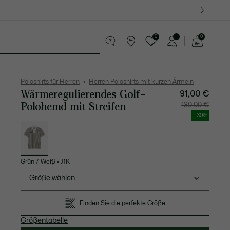
0
0
See
my
Lederwaren
Sport
Krokodil-Geschenke
shopping
bag
Poloshirts für Herren
Herren Poloshirts mit kurzen Ärmeln
Wärmeregulierendes Golf-
91,00 €
Polohemd mit Streifen
Preis
Original
130,00 €
nach
vor
Rabatt:
Rabatt:
- 30%
91,00
130,00
Liste
€
€
der
Varianten
Grün / Weiß
•
J1K
Größe wählen
Finden Sie die perfekte Größe
Größentabelle