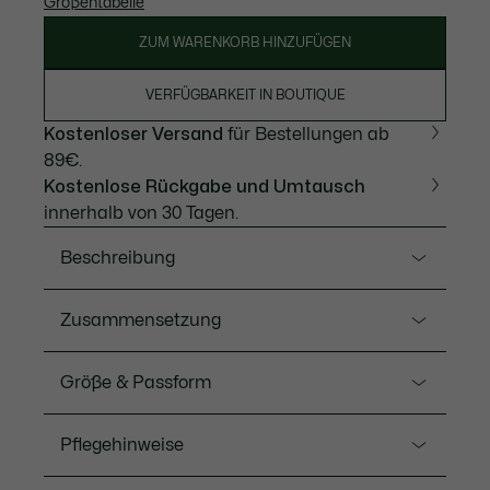
Größentabelle
ZUM WARENKORB HINZUFÜGEN
VERFÜGBARKEIT IN BOUTIQUE
Kostenloser Versand
für Bestellungen ab
89€.
Kostenlose Rückgabe und Umtausch
innerhalb von 30 Tagen.
Beschreibung
Ref. SH7741-00
Zusammensetzung
Dieser Hoodie verkörpert die Lacoste-Vision lässiger
Eleganz. Aus bequemem, schwerem
Hauptgewebe: Baumwolle (100%) / Rippsaum:
Größe & Passform
Baumwollfleece, mit lockerem Schnitt,
Baumwolle (98%), Elasthan (2%)
minimalistischem Design und abschließendem
Fit
Signatur-Krokodil sowie dezenten Ziernähten. Eine
Pflegehinweise
Mischung aus Mode und sportlichem Stil mit
Loose fit
Rippstrickabschlüssen.