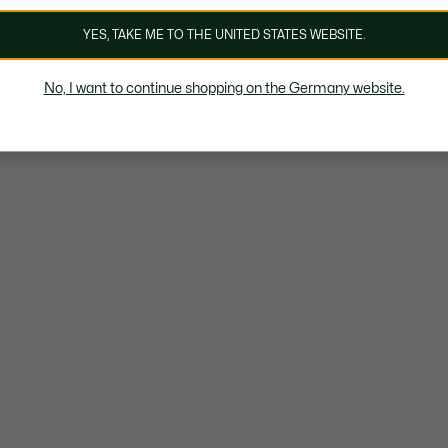
YES, TAKE ME TO THE UNITED STATES WEBSITE.
No, I want to continue shopping on the Germany website.