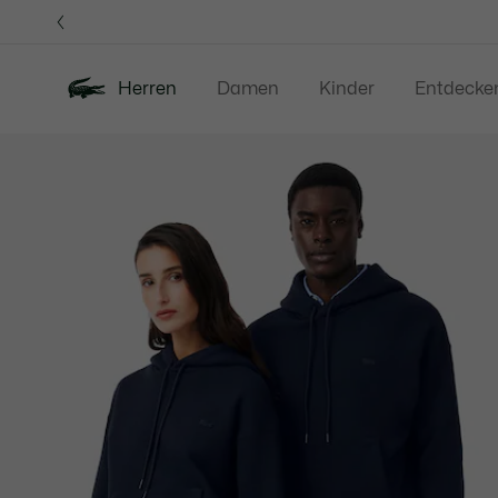
Informationsbanner
Herren
Damen
Kinder
Entdecke
Produktbildergalerie
Neu
Sale
Poloshirts
Bekleidung