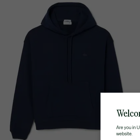
Welco
Are you in 
website.