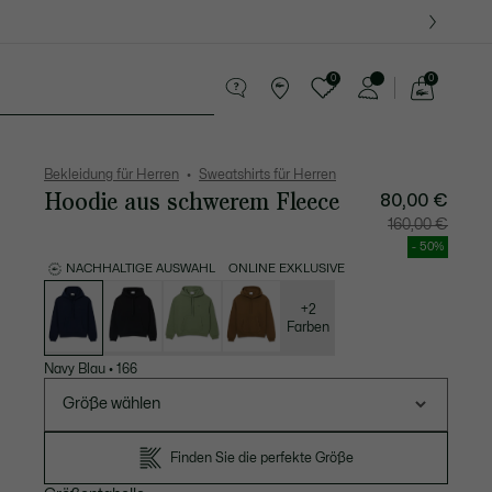
0
0
See
my
Lederwaren
Sport
Krokodil-Geschenke
shopping
bag
Bekleidung für Herren
Sweatshirts für Herren
Hoodie aus schwerem Fleece
80,00 €
Preis
Original
160,00 €
nach
vor
Rabatt:
Rabatt:
- 50%
80,00
160,00
€
€
NACHHALTIGE AUSWAHL
ONLINE EXKLUSIVE
Liste
der
Varianten
+2
Farben
Navy Blau
•
166
Größe wählen
Finden Sie die perfekte Größe