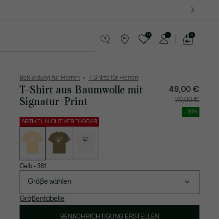
0
0
See
my
Lederwaren
Sport
Krokodil-Geschenke
shopping
bag
Bekleidung für Herren
T-Shirts für Herren
T-Shirt aus Baumwolle mit
Preis
Originalpreis
49,00 €
nach
vor
Rabatt:
Rabatt:
Signatur-Print
70,00 €
49,00
70,00
€
€
- 30%
ARTIKEL NICHT VERFÜGBAR
Liste
der
Varianten
Gelb
•
361
Größe wählen
Größentabelle
BENACHRICHTIGUNG ERSTELLEN