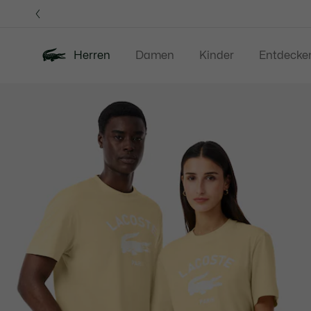
Informationsbanner
Herren
Damen
Kinder
Entdecke
Produktbildergalerie
Neu
Sale
Poloshirts
Bekleidung