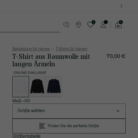
0
0
See
my
Lederwaren
Sport
Krokodil-Geschenke
shopping
bag
Bekleidung für Herren
T-Shirts für Herren
T-Shirt aus Baumwolle mit
70,00 €
langen Ärmeln
ONLINE EXKLUSIVE
Liste
der
Varianten
Weiß
•
001
Größe wählen
Finden Sie die perfekte Größe
Größentabelle