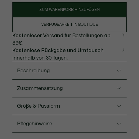
ZUM WARENKORB HINZUFÜGEN
VERFÜGBARKEIT IN BOUTIQUE
Kostenloser Versand
für Bestellungen ab
89€.
Kostenlose Rückgabe und Umtausch
innerhalb von 30 Tagen.
Beschreibung
Ref. TH7307-00
Zusammensetzung
Dieses praktische, zeitlose T-Shirt ist ein neues
Essential. Aus weichem, komfortablem Jersey für
Baumwolle (100%)
Größe & Passform
einen vielseitigen Style, der zu allem passt. Klassisch,
nie banal.
Fit
Pflegehinweise
Rundhals
Classic fit
Klassische komfortable Passform