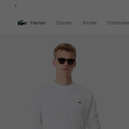
Informationsbanner
Herren
Damen
Kinder
Entdecke
Produktbildergalerie
Neu
Sale
Poloshirts
Bekleidung