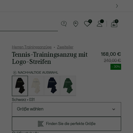
0
0
See
my
Lederwaren
Sport
Krokodil-Geschenke
shopping
bag
Herren Trainingsanzüge
Zweiteiler
Tennis-Trainingsanzug mit
168,00 €
Logo-Streifen
Preis
Original
240,00 €
nach
vor
Rabatt:
Rabatt:
- 30%
168,00
240,00
€
€
NACHHALTIGE AUSWAHL
Liste
der
Varianten
Schwarz
•
031
Größe wählen
Finden Sie die perfekte Größe