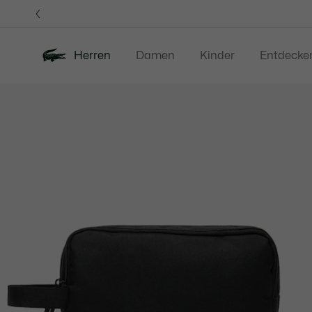
Informationsbanner
Herren
Damen
Kinder
Entdecke
Produktbildergalerie
Neu
Sale
Poloshirts
Bekleidung