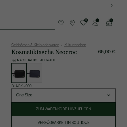
0
0
See
my
Lederwaren
Sport
Krokodil-Geschenke
shopping
bag
Geldbörsen & Kleinlederwaren
Kulturtaschen
Kosmetiktasche Neocroc
65,00 €
NACHHALTIGE AUSWAHL
Liste
der
Varianten
BLACK
•
000
One Size
ZUM WARENKORB HINZUFÜGEN
VERFÜGBARKEIT IN BOUTIQUE