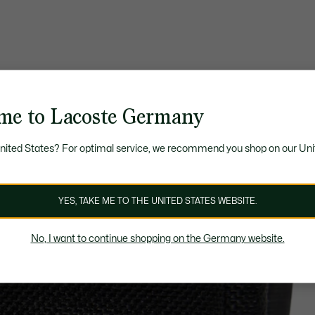
me to Lacoste Germany
United States? For optimal service, we recommend you shop on our Uni
YES, TAKE ME TO THE UNITED STATES WEBSITE.
No, I want to continue shopping on the Germany website.