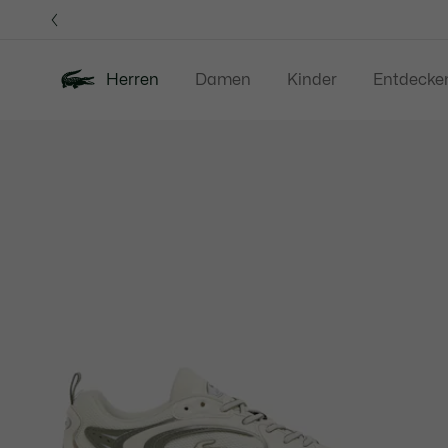
Informationsbanner
Herren
Damen
Kinder
Entdecke
Produktbildergalerie
Neu
Sale
Poloshirts
Bekleidung