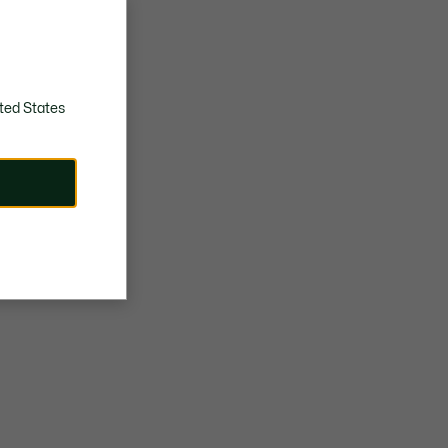
Dämpfung
Strukturierte, robuste Gummisohle mit extra Grip
TPU-Krokodil am Quartier
Ungefähres Gewicht pro Schuh: 343 g
ted States