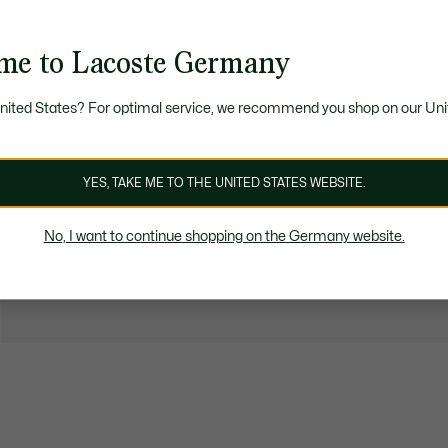
me to Lacoste Germany
United States? For optimal service, we recommend you shop on our Uni
YES, TAKE ME TO THE UNITED STATES WEBSITE.
No, I want to continue shopping on the Germany website.