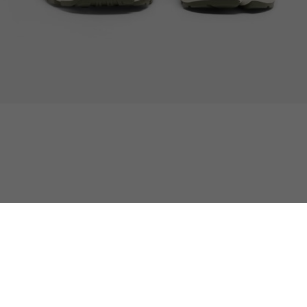
Herren-Sneakers Storm 96 2K
Kostenloser Umtausch
und Rückgabe