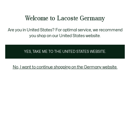
Informationsbanner
Werden Sie Lacoste Member!
30 Tage kostenloser Umtausch
Sale bis zu 50%
Welcome to Lacoste Germany
See
0
0
my
shopping
bag
Are you in United States? For optimal service, we recommend
you shop on our United States website.
YES, TAKE ME TO THE UNITED STATES WEBSITE.
HERREN
No, I want to continue shopping on the Germany website.
SWEATSHIRTS IM
SALE
Sweatshirts
Herren Sweatshirts Im Sale