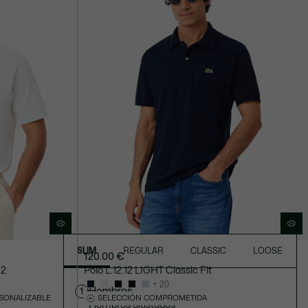
SLIM
REGULAR
CLASSIC
LOOSE
120.00 €
12
Polo L.12.12 LIGHT Classic Fit
+ 20
Hombros
1
SONALIZABLE
SELECCIÓN COMPROMETIDA
Hombros ajustados