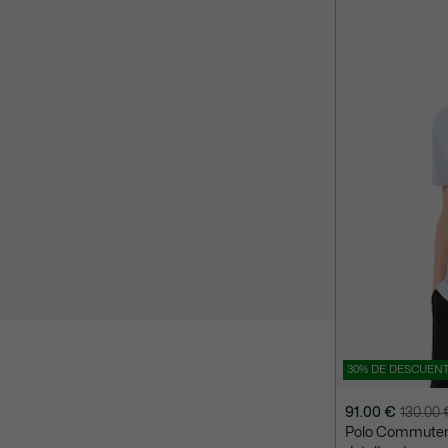
€
130.00
€
30% DE DESCUEN
91.00 €
130.00
Precio
Precio
Polo Commuter d
después
original