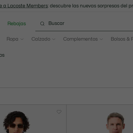
e a Lacoste Members
Envío Estándar - Gratuito a partir de 99 €
: descubre las nuevas sorpresas del 
Rebajas
Ropa
Calzado
Complementos
Bolsos & 
os