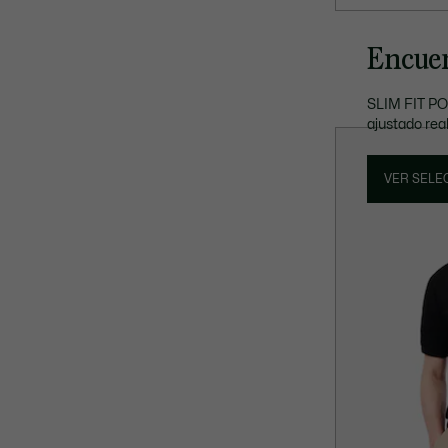
Encuen
SLIM FIT POL
ajustado real
VER SELEC