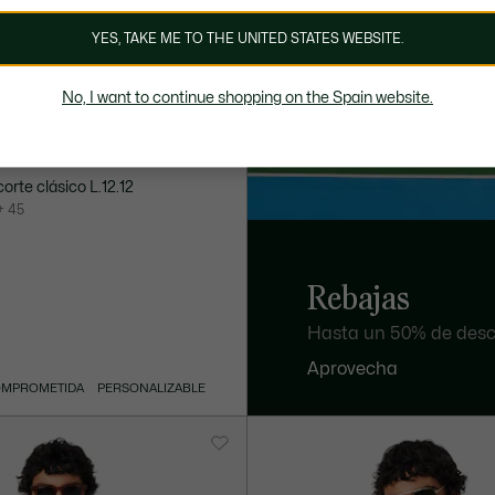
YES, TAKE ME TO THE UNITED STATES WEBSITE.
No, I want to continue shopping on the Spain website.
corte clásico L.12.12
+ 45
Rebajas
Hasta un 50% de desc
Aprovecha
OMPROMETIDA
PERSONALIZABLE