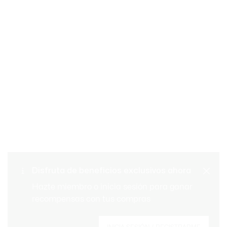
Cambios y devoluciones
Pago seguro
gratuitos
Envío Estándar - Gratuito a
Disfruta de beneficios exclusivos ahora
Atención al cliente
partir de 99 €
Hazte miembro o inicia sesión para ganar
recompensas con tus compras
Regístrate para crear tu cuenta, convertirte en