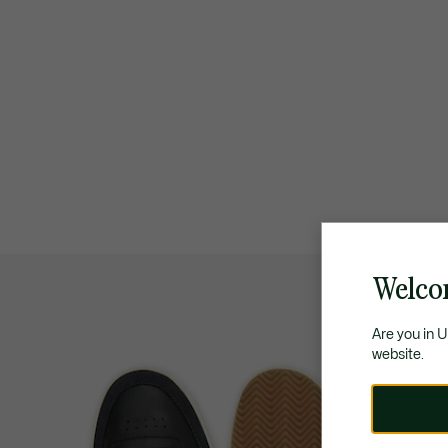
Welco
Are you in 
website.