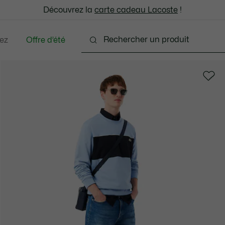
: découvrez notre sélection à prix réduits. Dernières tailles.
Découvrez la
Échanges gratuits sous 30 jours.*
carte cadeau Lacoste
!
ez
Offre d’été
ments
Chaussures
Accessoires
Sacs & Peti