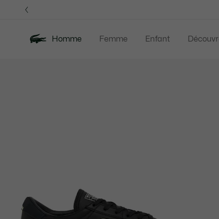
Bannières
d’information
OFFRE D'ÉTÉ
Homme
Femme
Enfant
Découvr
Galerie
Nouveautés
Offre d'été
Polos
Vête
d’images
produit