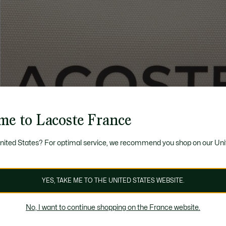
me to Lacoste France
United States? For optimal service, we recommend you shop on our Uni
YES, TAKE ME TO THE UNITED STATES WEBSITE.
No, I want to continue shopping on the France website.