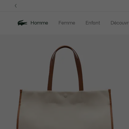
Bannières
d’information
OFFRE D'ÉTÉ
Homme
Femme
Enfant
Découvr
Galerie
Nouveautés
Offre d'été
Polos
Vête
d’images
produit