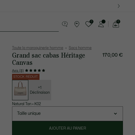
 Derniers modèles.
0
0
Voir
mon
te Maroquinerie
Sport
Cadeaux Crocodile
Sec
panier
Toute la maroquinerie homme
Sacs homme
Grand sac cabas Héritage
170,00 €
Canvas
Avis (8)
STOCK RÉDUIT.
Liste
des
déclinaisons
+1
Déclinaison
Natural Tan
•
K02
Taille unique
AJOUTER AU PANIER