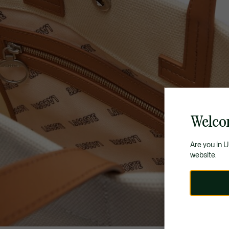
Welco
Are you in 
website.