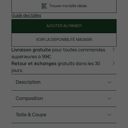
Trouver ma taille idéale
Guide des tailles
AJOUTER AU PANIER
VOIR LA DISPONIBILITÉ MAGASIN
Livraison gratuite
pour toutes commandes
supérieures à 99€.
Retour et échanges
gratuits dans les 30
jours.
Description
Ref. PH5465-00
Composition
Inventeur du polo en 1933, Lacoste revisite sa pièce
iconique avec toute son élégance et savoir-faire.
Coton (100%)
Taille & Coupe
Confectionné dans la maille emblématique Petit
Piqué, ce modèle se distingue par une subtile