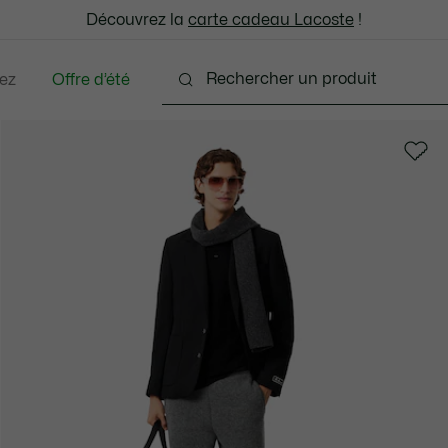
: découvrez notre sélection à prix réduits. Dernières tailles.
Découvrez la
Échanges gratuits sous 30 jours.*
carte cadeau Lacoste
!
ez
Offre d’été
ments
Chaussures
Accessoires
Sacs & Peti