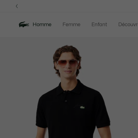
Bannières
d’information
OFFRE D'ÉTÉ
Homme
Femme
Enfant
Découvr
Galerie
Nouveautés
Offre d'été
Polos
Vête
d’images
produit