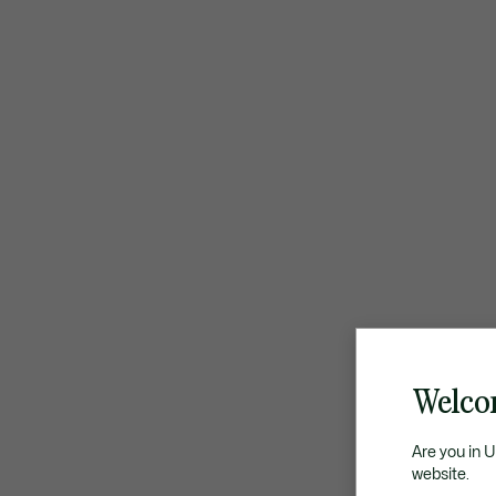
Welco
Are you in 
website.