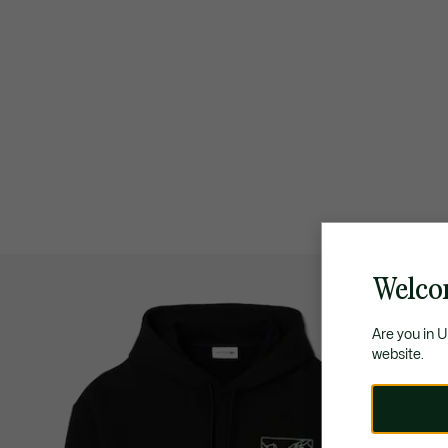
Welco
Are you in 
website.