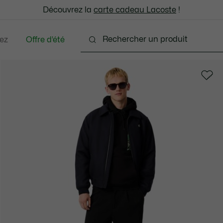
: découvrez notre sélection à prix réduits. Dernières tailles.
Découvrez la
Échanges gratuits sous 30 jours.*
carte cadeau Lacoste
!
ez
Offre d’été
ments
Chaussures
Accessoires
Sacs & Peti