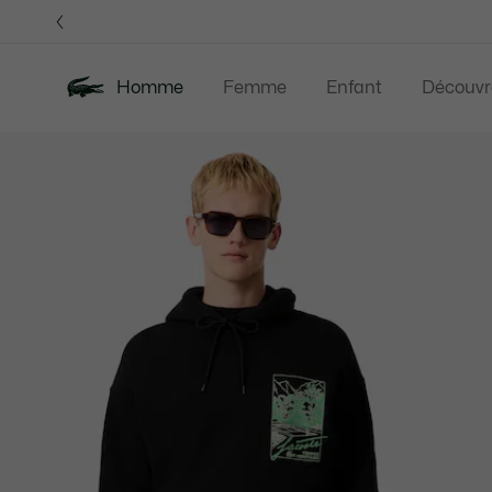
Bannières
d’information
OFFRE D'ÉTÉ
Homme
Femme
Enfant
Découvr
Galerie
Nouveautés
Offre d'été
Polos
Vête
d’images
produit